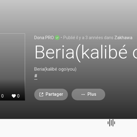
Dona PRO
•
Publié
il y a 3 années
dans
Zakhawa
Beria(kalibé
Beria(kalibé ogoïyou)
#
Partager
Plus
0
0