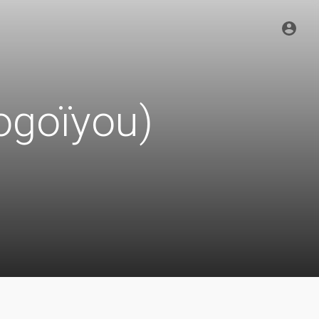
 ogoïyou)