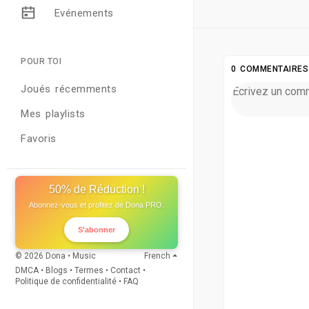
Evénements
41
POUR TOI
0 COMMENTAIRES
Joués récemments
Mes playlists
Favoris
50% de Réduction !
Abonnez-vous et profitez de Dona PRO.
S'abonner
© 2026 Dona • Music
French
DMCA
•
Blogs
•
Termes
•
Contact
•
Politique de confidentialité
•
FAQ