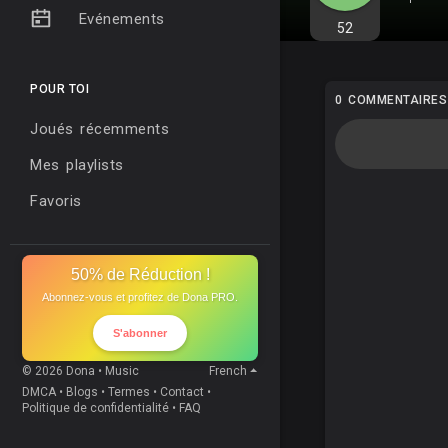
Evénements
52
POUR TOI
0 COMMENTAIRES
Joués récemments
Mes playlists
Favoris
50% de Réduction !
Abonnez-vous et profitez de Dona PRO.
S'abonner
© 2026 Dona • Music
French
DMCA
•
Blogs
•
Termes
•
Contact
•
Politique de confidentialité
•
FAQ