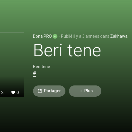
Dona PRO
•
Publié
il y a 3 années
dans
Zakhawa
Beri tene
Beri tene
#
Partager
Plus
2
0