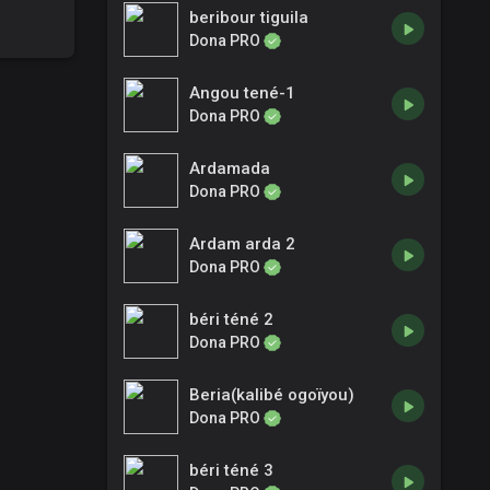
beribour tiguila
Dona PRO
Angou tené-1
Dona PRO
Ardamada
Dona PRO
Ardam arda 2
Dona PRO
béri téné 2
Dona PRO
Beria(kalibé ogoïyou)
Dona PRO
béri téné 3