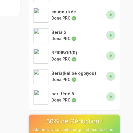
sounou kée
Dona PRO
Beria 2
Dona PRO
BEIRIBOR(0)
Dona PRO
Beria(kalibé ogoïyou)
Dona PRO
beri téné 5
Dona PRO
50% de Réduction !
Abonnez-vous, téléchargez et écoutez sans