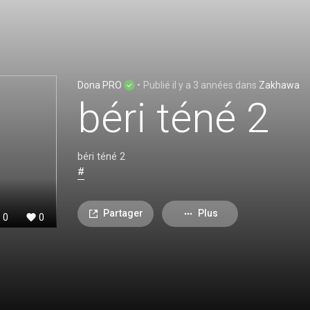
Dona PRO
•
Publié
il y a 3 années
dans
Zakhawa
béri téné 2
béri téné 2
#
Partager
Plus
0
0