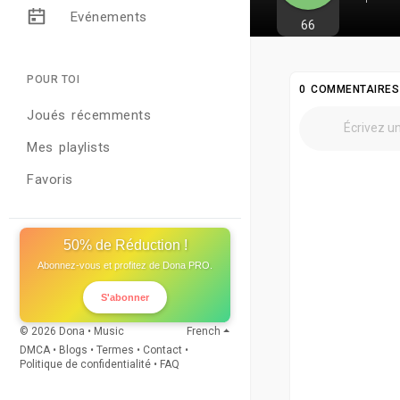
Evénements
66
POUR TOI
0 COMMENTAIRES
Joués récemments
Mes playlists
Favoris
50% de Réduction !
Abonnez-vous et profitez de Dona PRO.
S'abonner
© 2026 Dona • Music
French
DMCA
•
Blogs
•
Termes
•
Contact
•
Politique de confidentialité
•
FAQ