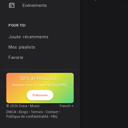
Evénements
POUR TOI
Joués récemments
Mes playlists
Favoris
50% de Réduction !
Abonnez-vous et profitez de Dona PRO.
S'abonner
© 2026 Dona • Music
French
DMCA
•
Blogs
•
Termes
•
Contact
•
Politique de confidentialité
•
FAQ