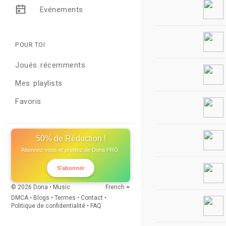
Evénements
POUR TOI
Joués récemments
Mes playlists
Favoris
50% de Réduction !
Abonnez-vous et profitez de Dona PRO.
S'abonner
© 2026 Dona • Music
French
DMCA
•
Blogs
•
Termes
•
Contact
•
Politique de confidentialité
•
FAQ