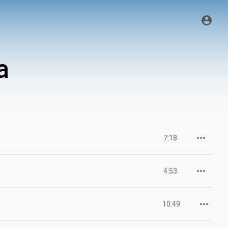
a
7:18
4:53
10:49