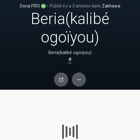
Dona PRO
•
Publié
il y a 3 années
dans
Zakhawa
Beria(kalibé
ogoïyou)
Beria(kalibé ogoïyou)
#
En cours de chargement... (0%)