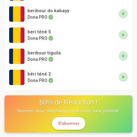
beribour do kabayy
Dona PRO
beri téné 5
Dona PRO
beribour tiguila
Dona PRO
béri téné 2
Dona PRO
50% de Réduction !
Abonnez-vous, téléchargez et écoutez sans publicité.
S'abonner