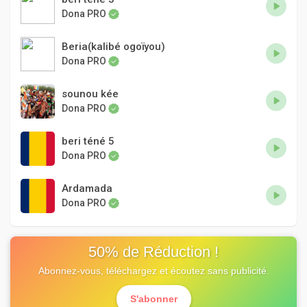
Dona PRO
Beria(kalibé ogoïyou)
Dona PRO
sounou kée
Dona PRO
beri téné 5
Dona PRO
Ardamada
Dona PRO
50% de Réduction !
Abonnez-vous, téléchargez et écoutez sans publicité.
S'abonner