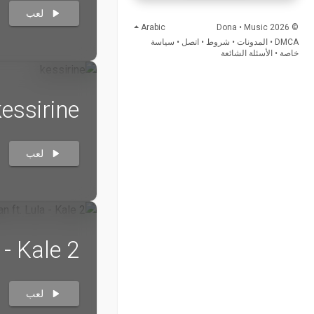
لعب
Arabic
© 2026 Dona • Music
سياسة
•
اتصل
•
شروط
•
المدونات
•
DMCA
الأسئلة الشائعة
•
خاصة
kessirine
لعب
 - Kale 2
لعب