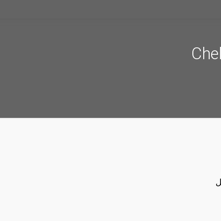
Chel
ل