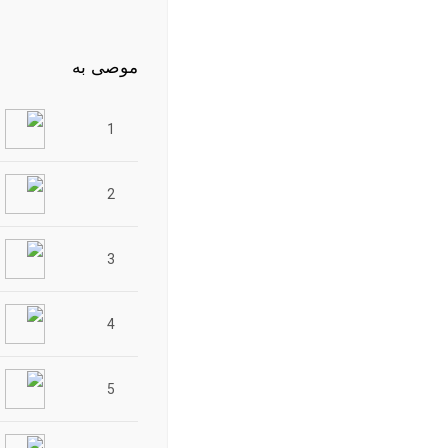
موصى به
1
2
3
4
5