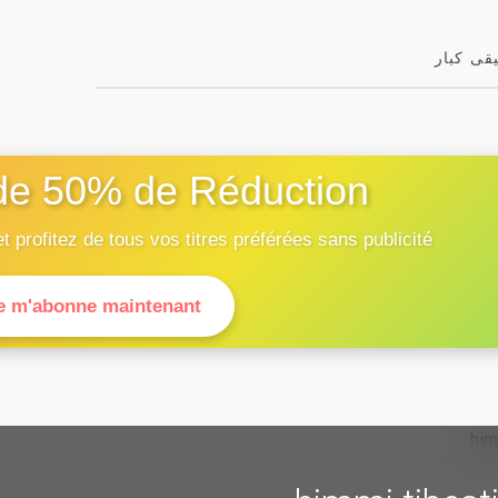
قى كبار
de 50% de Réduction !
rofitez de tous vos titres préférées sans publicité.
e m'abonne maintenant