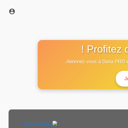
Profitez 
Abonnez-vous à Dona PRO et p
J