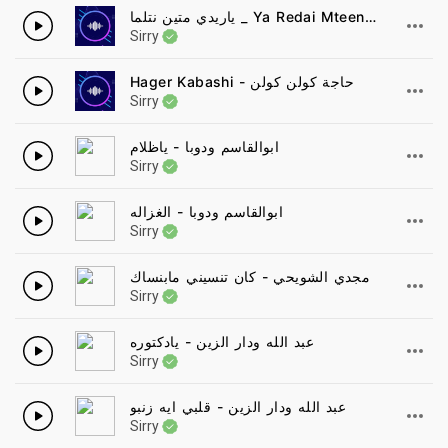
ياريدي متين نتلما _ Ya Redai Mteen Netlama - عوضيه عذاب _ _ New 2021 _ _ أغاني سودانيه 2021
Sirry
Hager Kabashi - حاجة كولن كولن
Sirry
ابوالقاسم ودوبا - ياظلام
Sirry
ابوالقاسم ودوبا - الغزاله
Sirry
مجدي الشويحي - كان تنسيني مابنساك
Sirry
عبد الله ودار الزين - يادكتوره
Sirry
عبد الله ودار الزين - قلبي ايه زنبو
Sirry