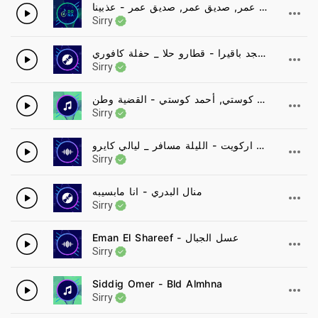
صديق عمر, صديق عمر, صديق عمر - عذبينا
Sirry
امجد باقيرا - قطارو حلا _ حفلة كافوري _ New اغاني سودانية 2021
Sirry
ايمان الشريف, احمد كوستي, أحمد كوستي - القضية وطن
Sirry
الدون درديري & عمر اركويت - الليلة مسافر _ ليالي كايرو _ NEW اغاني سودانية 2021
Sirry
منال البدري - انا مابسيبه
Sirry
Eman El Shareef - عسل الجبال
Sirry
Siddig Omer - Bld Almhna
Sirry