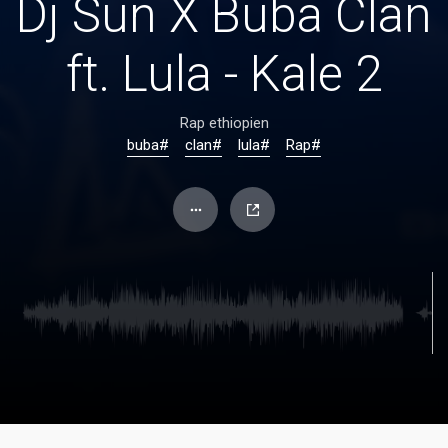
Dj Sun X Buba Clan
ft. Lula - Kale 2
Rap ethiopien
#buba
#clan
#lula
#Rap