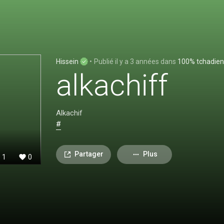
Hissein
•
Publié
il y a 3 années
dans
100% tchadien
alkachiff
Alkachif
#
Partager
Plus
1
0