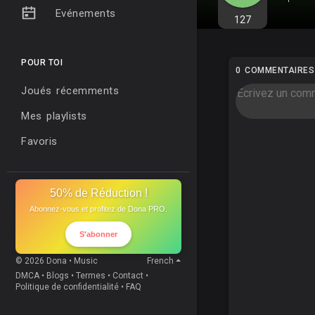
Evénements
127
POUR TOI
0 COMMENTAIRES
Joués récemments
Mes playlists
Favoris
50% de Réduction !
Abonnez-vous et profitez de Dona PRO.
S'abonner
© 2026 Dona • Music
French
DMCA
•
Blogs
•
Termes
•
Contact
•
Politique de confidentialité
•
FAQ