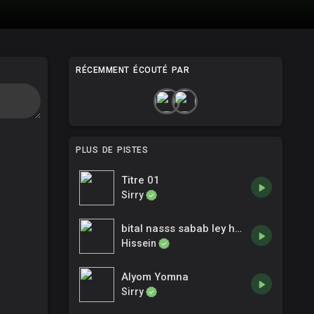
RÉCEMMENT ÉCOUTÉ PAR
PLUS DE PISTES
Titre 01
Sirry
bital nasss sabab ley hachama
Hissein
Alyom Yomna
Sirry