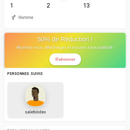
1
2
13
Homme
50% de Réduction !
Abonnez-vous, téléchargez et écoutez sans publicité.
S'abonner
PERSONNES SUIVIS
salehindev