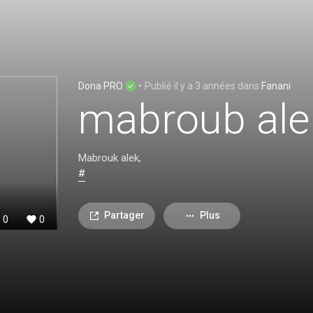
Dona PRO
•
Publié
il y a 3 années
dans
Fanani
mabroub ale
Mabrouk alek,
#
Partager
Plus
0
0