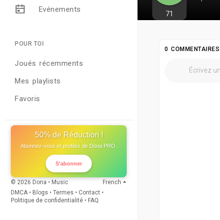
Evénements
71
POUR TOI
0 COMMENTAIRES
Joués récemments
Mes playlists
Favoris
50% de Réduction !
Abonnez-vous et profitez de Dona PRO.
S'abonner
© 2026 Dona • Music
French
DMCA
•
Blogs
•
Termes
•
Contact
•
Politique de confidentialité
•
FAQ