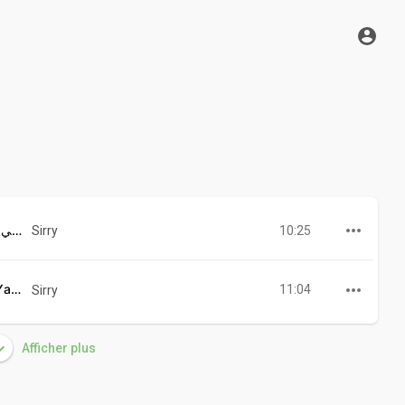
Manal Albdri Mix ساكن جنبنا - بلومي - راجل التهريب - مراسي الشوق
10:25
Sirry
Manal Albdri - Akhouk Ya bineya • اخوك يابنيه منال
11:04
Sirry
Afficher plus