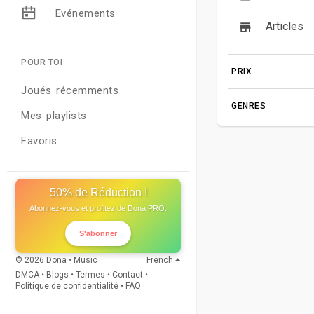
Evénements
Articles
POUR TOI
PRIX
Joués récemments
GENRES
Mes playlists
Favoris
50% de Réduction !
Abonnez-vous et profitez de Dona PRO.
S'abonner
© 2026 Dona • Music
French
DMCA
•
Blogs
•
Termes
•
Contact
•
Politique de confidentialité
•
FAQ