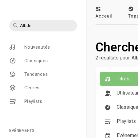
Acceuil
Top
Cherch
Nouveautés
2 résultats pour:
Alb
Classiques
Tendances
Titres
Genres
Utilisateu
Playlists
Classiqu
Playlists
EVÉNEMENTS
Evénemen