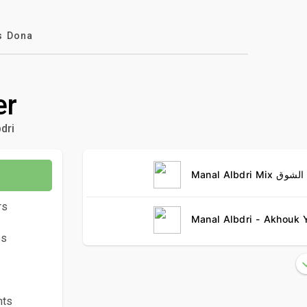
s Dona
er
dri
rs
es
ts