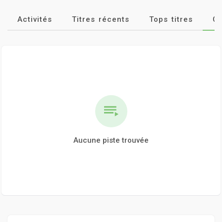
Activités
Titres récents
Tops titres
Cl
Aucune piste trouvée