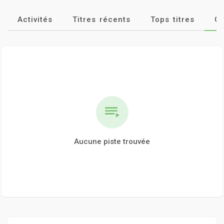
Activités
Titres récents
Tops titres
Cl
Aucune piste trouvée